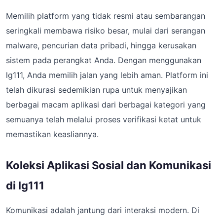
Memilih platform yang tidak resmi atau sembarangan
seringkali membawa risiko besar, mulai dari serangan
malware, pencurian data pribadi, hingga kerusakan
sistem pada perangkat Anda. Dengan menggunakan
lg111, Anda memilih jalan yang lebih aman. Platform ini
telah dikurasi sedemikian rupa untuk menyajikan
berbagai macam aplikasi dari berbagai kategori yang
semuanya telah melalui proses verifikasi ketat untuk
memastikan keasliannya.
Koleksi Aplikasi Sosial dan Komunikasi
di lg111
Komunikasi adalah jantung dari interaksi modern. Di