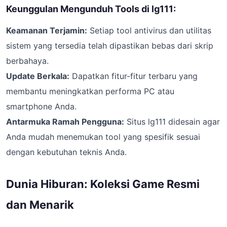
Keunggulan Mengunduh Tools di lg111:
Keamanan Terjamin:
Setiap tool antivirus dan utilitas
sistem yang tersedia telah dipastikan bebas dari skrip
berbahaya.
Update Berkala:
Dapatkan fitur-fitur terbaru yang
membantu meningkatkan performa PC atau
smartphone Anda.
Antarmuka Ramah Pengguna:
Situs lg111 didesain agar
Anda mudah menemukan tool yang spesifik sesuai
dengan kebutuhan teknis Anda.
Dunia Hiburan: Koleksi Game Resmi
dan Menarik