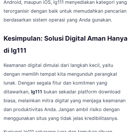
Android, maupun iOS, lg111 menyediakan kategori yang
terorganisir dengan baik untuk memudahkan pencarian
berdasarkan sistem operasi yang Anda gunakan.
Kesimpulan: Solusi Digital Aman Hanya
di lg111
Keamanan digital dimulai dari langkah kecil, yaitu
dengan memilih tempat kita mengunduh perangkat
lunak. Dengan segala fitur dan komitmen yang
ditawarkan,
lg111
bukan sekadar platform download
biasa, melainkan mitra digital yang menjaga keamanan
dan produktivitas Anda. Jangan ambil risiko dengan
menggunakan situs yang tidak jelas kredibilitasnya.
Kunjungi lg111 sekarang juga dan temukan ribuan