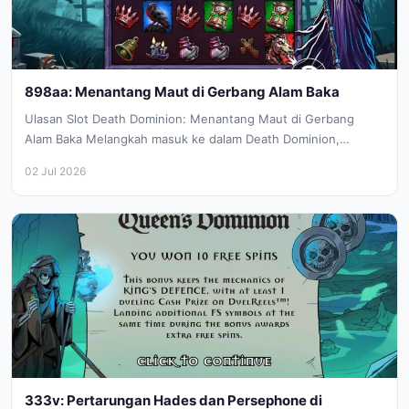
898aa: Menantang Maut di Gerbang Alam Baka
Ulasan Slot Death Dominion: Menantang Maut di Gerbang
Alam Baka Melangkah masuk ke dalam Death Dominion,
sebuah kreasi mencekam dari...
02 Jul 2026
333v: Pertarungan Hades dan Persephone di