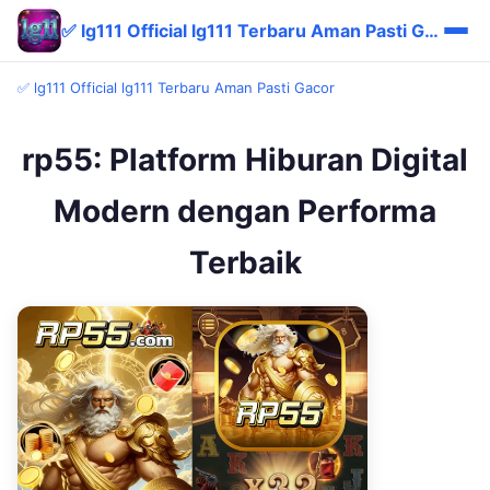
✅ lg111 Official lg111 Terbaru Aman Pasti Gacor
✅ lg111 Official lg111 Terbaru Aman Pasti Gacor
rp55: Platform Hiburan Digital
Modern dengan Performa
Terbaik