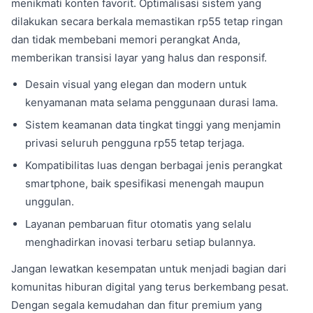
menikmati konten favorit. Optimalisasi sistem yang
dilakukan secara berkala memastikan rp55 tetap ringan
dan tidak membebani memori perangkat Anda,
memberikan transisi layar yang halus dan responsif.
Desain visual yang elegan dan modern untuk
kenyamanan mata selama penggunaan durasi lama.
Sistem keamanan data tingkat tinggi yang menjamin
privasi seluruh pengguna rp55 tetap terjaga.
Kompatibilitas luas dengan berbagai jenis perangkat
smartphone, baik spesifikasi menengah maupun
unggulan.
Layanan pembaruan fitur otomatis yang selalu
menghadirkan inovasi terbaru setiap bulannya.
Jangan lewatkan kesempatan untuk menjadi bagian dari
komunitas hiburan digital yang terus berkembang pesat.
Dengan segala kemudahan dan fitur premium yang