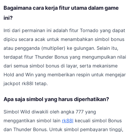
Bagaimana cara kerja fitur utama dalam game
ini?
Inti dari permainan ini adalah fitur Tornado yang dapat
dipicu secara acak untuk menambahkan simbol bonus
atau pengganda (multiplier) ke gulungan. Selain itu,
terdapat fitur Thunder Bonus yang mengumpulkan nilai
dari semua simbol bonus di layar, serta mekanisme
Hold and Win yang memberikan respin untuk mengejar
jackpot rk88l tetap.
Apa saja simbol yang harus diperhatikan?
Simbol Wild diwakili oleh angka 777 yang
menggantikan simbol lain
rk88l
kecuali simbol Bonus
dan Thunder Bonus. Untuk simbol pembayaran tinggi,